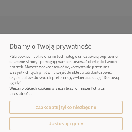
O NAS
Dbamy o Twoją prywatność
OBSŁUGA KLIENTA
Pliki cookies i pokrewne im technologie umożliwiają poprawne
działanie strony i pomagają nam dostosować ofertę do Twoich
potrzeb. Możesz zaakceptować wykorzystanie przez nas
POMOC
wszystkich tych plików i przejść do sklepu lub dostosować
użycie plików do swoich preferencji, wybierając opcję "Dostosuj
MOJE KONTO
zgody".
Więcej o plikach cookies przeczytasz w naszej Polityce
prywatności.
zaakceptuj tylko niezbędne
pokaż pełną wersję strony
dostosuj zgody
Sklep internetowy Shoper.pl