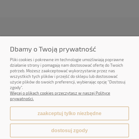
O NAS
Dbamy o Twoją prywatność
OBSŁUGA KLIENTA
Pliki cookies i pokrewne im technologie umożliwiają poprawne
działanie strony i pomagają nam dostosować ofertę do Twoich
potrzeb. Możesz zaakceptować wykorzystanie przez nas
POMOC
wszystkich tych plików i przejść do sklepu lub dostosować
użycie plików do swoich preferencji, wybierając opcję "Dostosuj
MOJE KONTO
zgody".
Więcej o plikach cookies przeczytasz w naszej Polityce
prywatności.
zaakceptuj tylko niezbędne
pokaż pełną wersję strony
dostosuj zgody
Sklep internetowy Shoper.pl