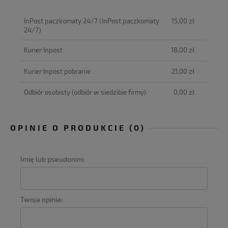
CENA NIE ZAWIERA EWENTUALNYCH
KOSZTÓW PŁATNOŚCI
InPost paczkomaty 24/7
(InPost paczkomaty
15,00 zł
24/7)
Kurier Inpost
18,00 zł
Kurier Inpost pobranie
21,00 zł
Odbiór osobisty
(odbiór w siedzibie firmy)
0,00 zł
OPINIE O PRODUKCIE (0)
Imię lub pseudonim:
Twoja opinia: