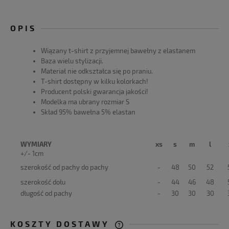
OPIS
Wiązany t-shirt z przyjemnej bawełny z elastanem
Baza wielu stylizacji.
Materiał nie odkształca się po praniu.
T-shirt dostępny w kilku kolorkach!
Producent polski gwarancja jakości!
Modelka ma ubrany rozmiar S
Skład 95% bawełna 5% elastan
WYMIARY
xs
s
m
l
+/- 1cm
szerokość od pachy do pachy
-
48
50
52
szerokość dołu
-
44
46
48
długość od pachy
-
30
30
30
KOSZTY DOSTAWY