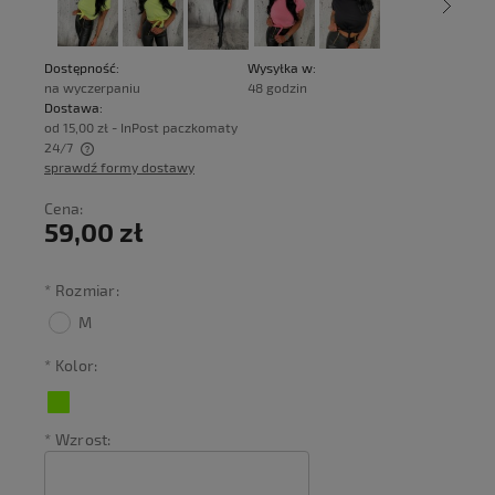
Dostępność:
Wysyłka w:
na wyczerpaniu
48 godzin
Dostawa:
od 15,00 zł
- InPost paczkomaty
24/7
sprawdź formy dostawy
Cena nie zawiera ewentualnych kosztów płatności
Cena:
59,00 zł
*
Rozmiar:
M
*
Kolor:
*
Wzrost: