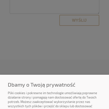
WYŚLIJ
O NAS
Dbamy o Twoją prywatność
OBSŁUGA KLIENTA
Pliki cookies i pokrewne im technologie umożliwiają poprawne
działanie strony i pomagają nam dostosować ofertę do Twoich
potrzeb. Możesz zaakceptować wykorzystanie przez nas
POMOC
wszystkich tych plików i przejść do sklepu lub dostosować