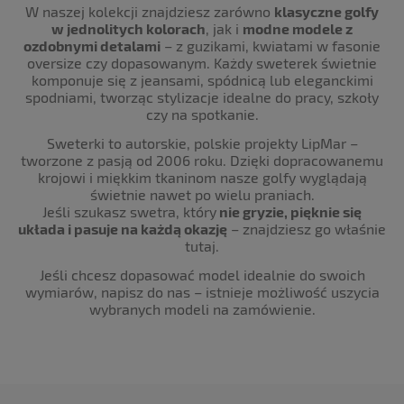
W naszej kolekcji znajdziesz zarówno
klasyczne golfy
w jednolitych kolorach
, jak i
modne modele z
ozdobnymi detalami
– z guzikami, kwiatami w fasonie
oversize czy dopasowanym. Każdy sweterek świetnie
komponuje się z jeansami, spódnicą lub eleganckimi
spodniami, tworząc stylizacje idealne do pracy, szkoły
czy na spotkanie.
Sweterki to autorskie, polskie projekty LipMar –
tworzone z pasją od 2006 roku. Dzięki dopracowanemu
krojowi i miękkim tkaninom nasze golfy wyglądają
świetnie nawet po wielu praniach.
Jeśli szukasz swetra, który
nie gryzie, pięknie się
układa i pasuje na każdą okazję
– znajdziesz go właśnie
tutaj.
Jeśli chcesz dopasować model idealnie do swoich
wymiarów, napisz do nas – istnieje możliwość uszycia
wybranych modeli na zamówienie.