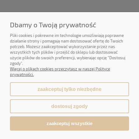
O NAS
Dbamy o Twoją prywatność
OBSŁUGA KLIENTA
Pliki cookies i pokrewne im technologie umożliwiają poprawne
działanie strony i pomagają nam dostosować ofertę do Twoich
potrzeb. Możesz zaakceptować wykorzystanie przez nas
POMOC
wszystkich tych plików i przejść do sklepu lub dostosować
użycie plików do swoich preferencji, wybierając opcję "Dostosuj
MOJE KONTO
zgody".
Więcej o plikach cookies przeczytasz w naszej Polityce
prywatności.
zaakceptuj tylko niezbędne
pokaż pełną wersję strony
dostosuj zgody
Sklep internetowy Shoper.pl
zaakceptuj wszystkie