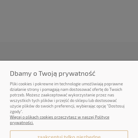
O NAS
Dbamy o Twoją prywatność
OBSŁUGA KLIENTA
Pliki cookies i pokrewne im technologie umożliwiają poprawne
działanie strony i pomagają nam dostosować ofertę do Twoich
potrzeb. Możesz zaakceptować wykorzystanie przez nas
POMOC
wszystkich tych plików i przejść do sklepu lub dostosować
użycie plików do swoich preferencji, wybierając opcję "Dostosuj
MOJE KONTO
zgody".
Więcej o plikach cookies przeczytasz w naszej Polityce
prywatności.
zaakceptuj tylko niezbędne