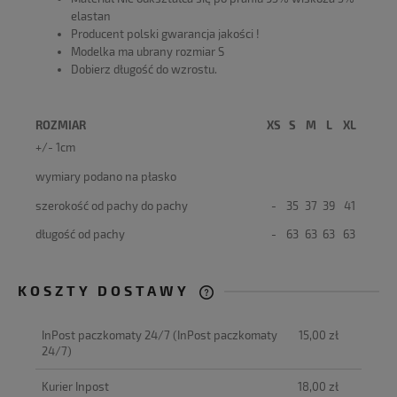
elastan
Producent polski gwarancja jakości !
Modelka ma ubrany rozmiar S
Dobierz długość do wzrostu.
ROZMIAR
XS
S
M
L
XL
+/- 1cm
wymiary podano na płasko
szerokość od pachy do pachy
-
35
37
39
41
długość od pachy
-
63
63
63
63
KOSZTY DOSTAWY
CENA NIE ZAWIERA EWENTUALNYCH
KOSZTÓW PŁATNOŚCI
InPost paczkomaty 24/7
(InPost paczkomaty
15,00 zł
24/7)
Kurier Inpost
18,00 zł