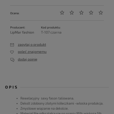
Ocena:
Producent:
Kod produktu:
LipMar fashion
T-107 czarna
zapytaj o produkt
poleć znajomemu
dodaj opinię
OPIS
Rewelacyjny sexy fason taliowana.
Dekolt zdobiony złotymi kółeczkami -włoska produkcja.
Zmysłowe wiązanie na dekolcie.
Materiał Nie odkształca się po praniu 95% wiskoza 5%