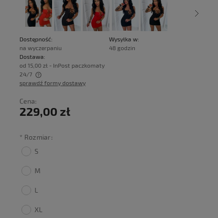
Dostępność:
Wysyłka w:
na wyczerpaniu
48 godzin
Dostawa:
od 15,00 zł
- InPost paczkomaty
24/7
sprawdź formy dostawy
Cena nie zawiera ewentualnych kosztów płatności
Cena:
229,00 zł
*
Rozmiar:
S
M
L
XL