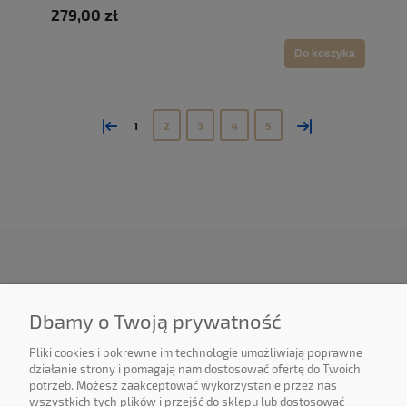
279,00 zł
Do koszyka
«
»
1
2
3
4
5
O NAS
Dbamy o Twoją prywatność
OBSŁUGA KLIENTA
Pliki cookies i pokrewne im technologie umożliwiają poprawne
działanie strony i pomagają nam dostosować ofertę do Twoich
potrzeb. Możesz zaakceptować wykorzystanie przez nas
POMOC
wszystkich tych plików i przejść do sklepu lub dostosować