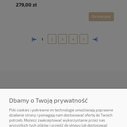
279,00 zł
Do koszyka
«
»
1
2
3
4
5
O NAS
Dbamy o Twoją prywatność
OBSŁUGA KLIENTA
Pliki cookies i pokrewne im technologie umożliwiają poprawne
działanie strony i pomagają nam dostosować ofertę do Twoich
potrzeb. Możesz zaakceptować wykorzystanie przez nas
POMOC
wszystkich tych plików i przejść do sklepu lub dostosować